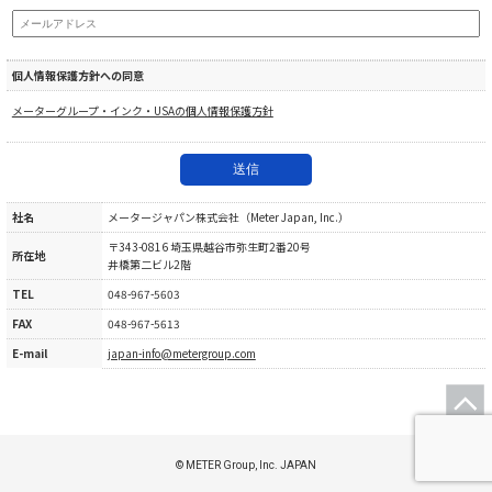
個人情報保護方針への同意
メーターグループ・インク・USAの個人情報保護方針
社名
メータージャパン株式会社（Meter Japan, Inc.）
〒343-0816 埼玉県越谷市弥生町2番20号
所在地
井橋第二ビル2階
TEL
048-967-5603
FAX
048-967-5613
E-mail
japan-info@metergroup.com
© METER Group, Inc. JAPAN