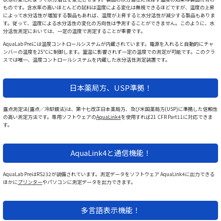
ものです。含水率の高いほとんどの試料は温度による変化は無視できるほどですが、温度の上昇
によって水分活性が増加する製品もあれば、温度が上昇すると水分活性が減少する製品もありま
す。従って、温度による水分活性の変化の方向性は予測することができません。このように、水
分活性測定においては、一定の温度で測定することが重要です。
AquaLab Preには温度コントロールシステムが内蔵されています。電源を入れると自動的にチャ
ンバーの温度を25℃に制御します。室温に影響されず一定の温度での測定が可能です。このクラ
スでは唯一、温度コントロールシステムを内蔵した水分活性測定装置です。
日本薬局方、USP準拠！
露点測定法(露点／冷却鏡法)は、第十七改正日本薬局方、及び米国薬局方(USP)に準拠した信頼性
の高い測定方法です。専用ソフトウェアの
AquaLink4
を使用すれば21 CFR Part11に対応できま
す。
AquaLink4と通信機能！
AquaLab PreはRS232が装備されています。測定データをソフトウェア AquaLink4に出力できる
ほかに
プリンター
やパソコンに測定データを出力できます。
多言語表示機能！