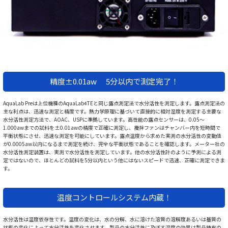
精度±0.01aw 5分以内で測定完了！
AquaLab Preは上位機種のAquaLab4TEと同じ露点測定法で水分活性を測定します。露点測定法の
主な利点は、迅速な測定と精度です。熱力学原理に基づいて直接的に相対湿度を測定する主要な
水分活性測定方法で、AOAC、USPに準拠しています。高性能の露点センサーは、0.05～
1.000awまでの試料を±0.01awの精度で正確に測定し、攪拌ファンはチャンバー内を短時間で
平衡状態にさせ、迅速な測定を可能にしています。露点温度から求めた実測の水分活性の変動値
が0.0005aw以内になるまで測定を続け、完全な平衡状態であることを確認します。メーター社の
水分活性測定装置は、実測で水分活性を測定しています。他の水分活性計のように予測による測
定ではないので、ほとんどの試料を5分以内という他にはないスピードで迅速、正確に測定できま
す。
温度コントロールシステム内蔵！
水分活性は温度依存性です。温度の変化は、水の分解、水に溶けた溶質の溶解度あるいは基質の
状態の変化によって水分活性を変化させます。製品の水分活性に及ぼす温度の効果は製品特有の