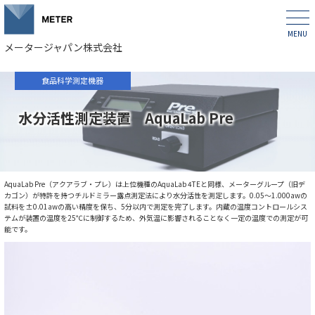
メータージャパン株式会社
食品科学測定機器
水分活性測定装置 AquaLab Pre
AquaLab Pre（アクアラブ・プレ）は上位機種のAquaLab 4TEと同様、メーターグループ（旧デ
カゴン）が特許を持つチルドミラー露点測定法により水分活性を測定します。0.05～1.000awの
試料を±0.01awの高い精度を保ち、5分以内で測定を完了します。内蔵の温度コントロールシス
テムが装置の温度を25℃に制御するため、外気温に影響されることなく一定の温度での測定が可
能です。