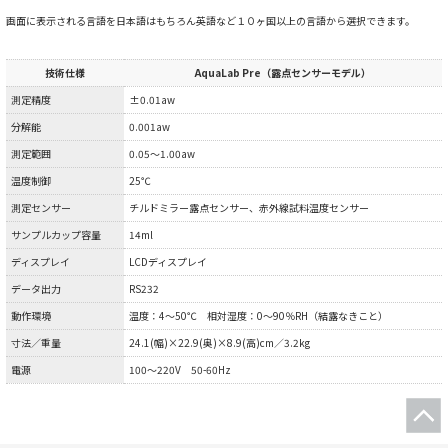
画面に表示される言語を日本語はもちろん英語など１０ヶ国以上の言語から選択できます。
技術仕様
AquaLab Pre（露点センサーモデル）
測定精度
±0.01aw
分解能
0.001aw
測定範囲
0.05～1.00aw
温度制御
25℃
測定センサー
チルドミラー露点センサー、赤外線試料温度センサー
サンプルカップ容量
14ml
ディスプレイ
LCDディスプレイ
データ出力
RS232
動作環境
温度：4～50℃ 相対湿度：0～90％RH（結露なきこと）
寸法／重量
24.1(幅)×22.9(奥)×8.9(高)cm／3.2kg
電源
100～220V 50-60Hz