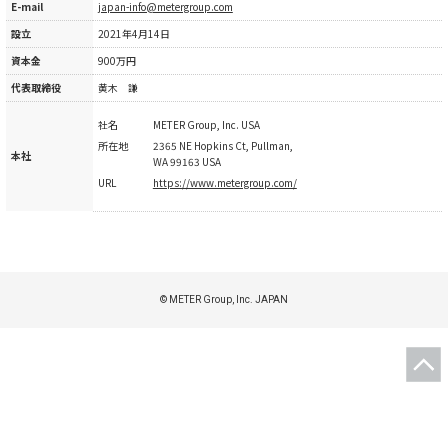
E-mail
japan-info@metergroup.com
設立
2021年4月14日
資本金
900万円
代表取締役
黄木 謙
社名
METER Group, Inc. USA
所在地
2365 NE Hopkins Ct, Pullman,
本社
WA 99163 USA
URL
https://www.metergroup.com/
© METER Group, Inc. JAPAN