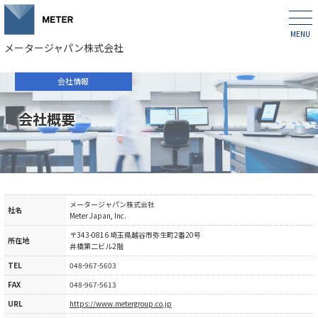
メータージャパン株式会社
会社情報
会社概要
メータージャパン株式会社
社名
Meter Japan, Inc.
〒343-0816 埼玉県越谷市弥生町2番20号
所在地
井橋第二ビル2階
TEL
048-967-5603
FAX
048-967-5613
URL
https://www.metergroup.co.jp