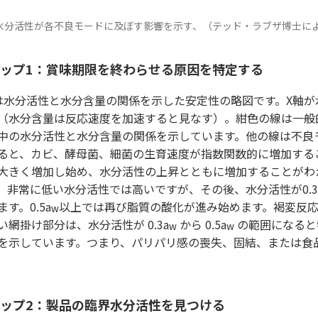
. 水分活性が各不良モードに及ぼす影響を示す、（テッド・ラブザ博士に
ップ1：賞味期限を終わらせる原因を特定する
は水分活性と水分含量の関係を示した安定性の略図です。X軸が
（水分含量は反応速度を加速すると見なす）。紺色の線は一般
中の水分活性と水分含量の関係を示しています。他の線は不良
ると、カビ、酵母菌、細菌の生育速度が指数関数的に増加するこ
大きく増加し始め、水分活性の上昇とともに増加することがわ
。非常に低い水分活性では高いですが、その後、水分活性が0.3
す。0.5a
以上では再び脂質の酸化が進み始めます。褐変反応は
w
い網掛け部分は、水分活性が 0.3a
から 0.5a
の範囲になると
w
w
を示しています。つまり、パリパリ感の喪失、固結、または食
ップ2：製品の臨界水分活性を見つける