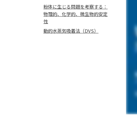
粉体に生じる問題を考察する：
物理的、化学的、微生物的安定
性
動的水蒸気吸着法（DVS）