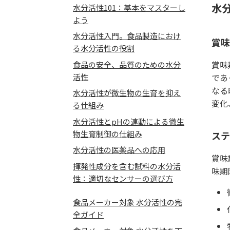
水
水分活性101：基本をマスターし
よう
水分活性入門。食品製造におけ
賞味
る水分活性の役割
賞味
食品の安全、品質のための水分
活性
であ
なる
水分活性が微生物の生育を抑え
変化
る仕組み
水分活性とpHの連動による微生
物生育制御の仕組み
ステ
水分活性の医薬品への応用
賞味
揮発性成分を含む試料の水分活
味期
性：適切なセンサーの選び方
食品メーカー対象 水分活性の完
全ガイド