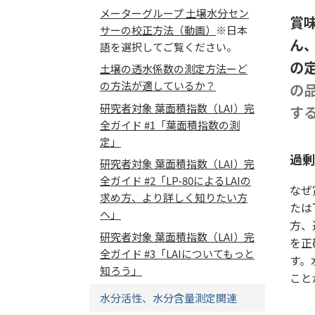
メーターグループ 土壌水分セン
賞
サーの校正方法（動画）
※日本
ん
語を選択してご覧ください。
の
土壌の透水係数の測定方法ーど
の方法が適しているか？
の
研究者対象 葉面積指数（LAI）完
す
全ガイド #1「葉面積指数の測
定」
過剰
研究者対象 葉面積指数（LAI）完
全ガイド #2「LP-80によるLAIの
なぜ
求め方、より詳しく知りたい方
たは
へ」
方、
研究者対象 葉面積指数（LAI）完
を正
全ガイド #3「LAIについてもっと
す。
知ろう」
こと
水分活性、水分含量測定関連