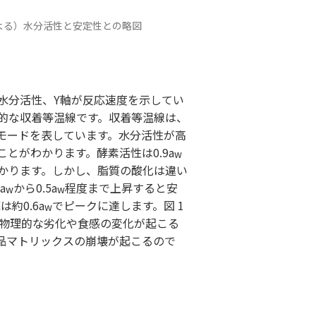
よる）水分活性と安定性との略図
水分活性、Y軸が反応速度を示してい
的な収着等温線です。収着等温線は、
モードを表しています。水分活性が高
とがわかります。酵素活性は0.9a
w
かります。しかし、脂質の酸化は違い
a
から0.5a
程度まで上昇すると安
w
w
約0.6a
でピークに達します。図 1
w
物理的な劣化や食感の変化が起こる
品マトリックスの崩壊が起こるので