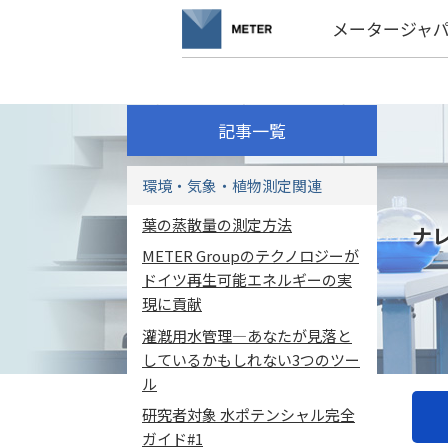
メータージャ
記事一覧
環境・気象・植物測定関連
葉の蒸散量の測定方法
ナ
METER Groupのテクノロジーが
ドイツ再生可能エネルギーの実
現に貢献
灌漑用水管理―あなたが見落と
しているかもしれない3つのツー
ル
研究者対象 水ポテンシャル完全
ガイド#1