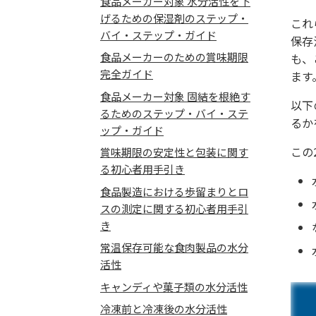
食品メーカー対象 水分活性を下
げるための保湿剤のステップ・
これ
バイ・ステップ・ガイド
保存
食品メーカーのための賞味期限
も、
完全ガイド
ます
食品メーカー対象 固結を根絶す
以下
るためのステップ・バイ・ステ
るか
ップ・ガイド
この
賞味期限の安定性と包装に関す
る初心者用手引き
食品製造における歩留まりとロ
スの測定に関する初心者用手引
き
常温保存可能な食肉製品の水分
活性
キャンディや菓子類の水分活性
冷凍前と冷凍後の水分活性