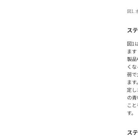
図1
ステ
図1
ます
製品
くな
弱で
ます
定しま
の青
こと
す。
ステ