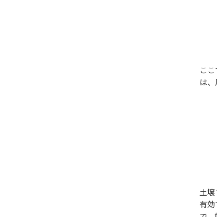
ここ
は、
土壌
有効
で、