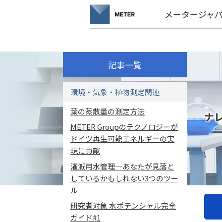
メータージャ
記事一覧
環境・気象・植物測定関連
葉の蒸散量の測定方法
ナ
METER Groupのテクノロジーが
ドイツ再生可能エネルギーの実
現に貢献
灌漑用水管理―あなたが見落と
しているかもしれない3つのツー
ル
研究者対象 水ポテンシャル完全
ガイド#1