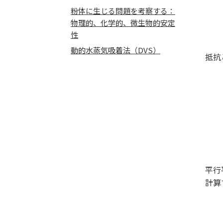
粉体に生じる問題を考察する：
物理的、化学的、微生物的安定
性
動的水蒸気吸着法（DVS）
抵抗
平行
計算