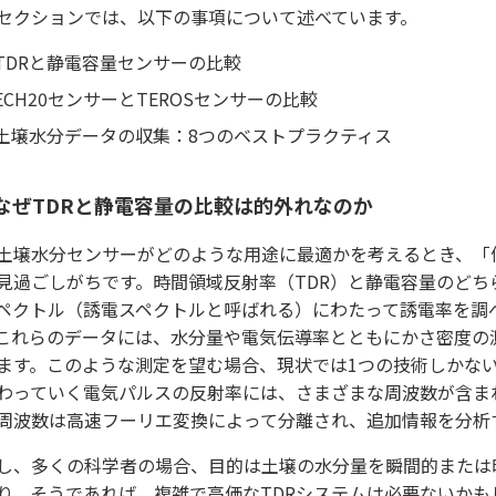
セクションでは、以下の事項について述べています。
TDRと静電容量センサーの比較
ECH20センサーとTEROSセンサーの比較
土壌水分データの収集：8つのベストプラクティス
なぜTDRと静電容量の比較は的外れなのか
土壌水分センサーがどのような用途に最適かを考えるとき、「
見過ごしがちです。時間領域反射率（TDR）と静電容量のどち
ペクトル（誘電スペクトルと呼ばれる）にわたって誘電率を調
これらのデータには、水分量や電気伝導率とともにかさ密度の
ます。このような測定を望む場合、現状では1つの技術しかない
わっていく電気パルスの反射率には、さまざまな周波数が含ま
周波数は高速フーリエ変換によって分離され、追加情報を分析
し、多くの科学者の場合、目的は土壌の水分量を瞬間的または
り、そうであれば、複雑で高価なTDRシステムは必要ないかも