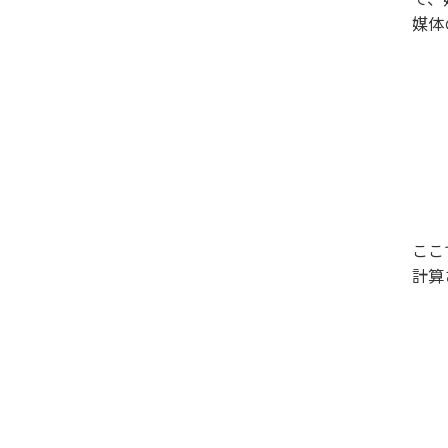
媒体
ここ
計算