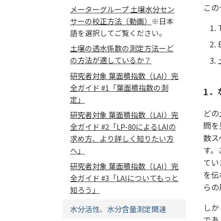
この
メーターグループ 土壌水分セン
サーの校正方法（動画）
※日本
語を選択してご覧ください。
土壌の透水係数の測定方法ーど
の方法が適しているか？
研究者対象 葉面積指数（LAI）完
全ガイド #1「葉面積指数の測
1．
定」
どの
研究者対象 葉面積指数（LAI）完
問を
全ガイド #2「LP-80によるLAIの
数ス
求め方、より詳しく知りたい方
す。
へ」
てい
研究者対象 葉面積指数（LAI）完
を伝
全ガイド #3「LAIについてもっと
らの
知ろう」
しか
水分活性、水分含量測定関連
であ