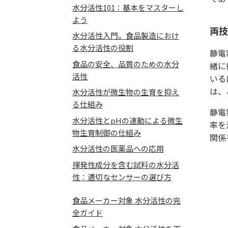
水分活性101：基本をマスターし
よう
両技
水分活性入門。食品製造におけ
る水分活性の役割
静電
食品の安全、品質のための水分
緒に
活性
いる
は、
水分活性が微生物の生育を抑え
る仕組み
静電
水分活性とpHの連動による微生
率を
物生育制御の仕組み
関係
水分活性の医薬品への応用
揮発性成分を含む試料の水分活
性：適切なセンサーの選び方
食品メーカー対象 水分活性の完
全ガイド