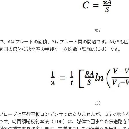
式7
で、Aはプレートの面積、Sはプレート間の間隔です。AもSも
周囲の媒体の誘電率の単純な一次関数（理想的には）です。
式8
プローブは平行平板コンデンサではありませんが、式7で示さ
です。時間領域反射率法（TDR）は、媒体で囲まれた伝送路
媒体の誘電率を決定します。電磁波パルスが伝送路を伝搬して