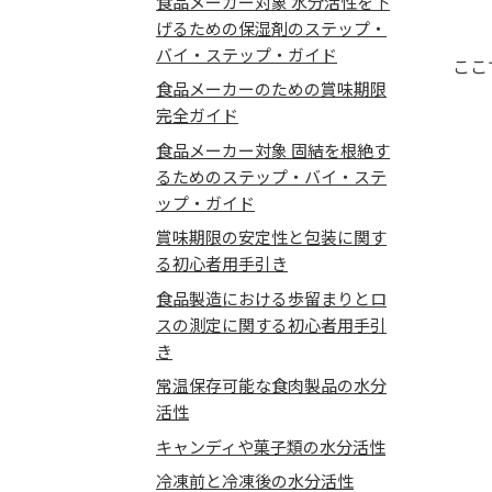
食品メーカー対象 水分活性を下
げるための保湿剤のステップ・
バイ・ステップ・ガイド
ここ
食品メーカーのための賞味期限
完全ガイド
食品メーカー対象 固結を根絶す
るためのステップ・バイ・ステ
ップ・ガイド
賞味期限の安定性と包装に関す
る初心者用手引き
食品製造における歩留まりとロ
スの測定に関する初心者用手引
き
常温保存可能な食肉製品の水分
活性
キャンディや菓子類の水分活性
冷凍前と冷凍後の水分活性