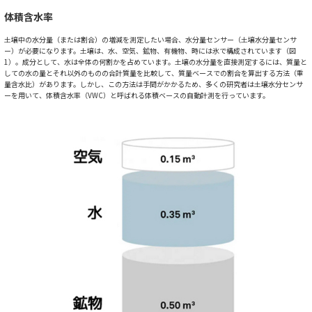
体積含水率
土壌中の水分量（または割合）の増減を測定したい場合、水分量センサー（土壌水分量センサ
ー）が必要になります。土壌は、水、空気、鉱物、有機物、時には氷で構成されています（図
1）。成分として、水は全体の何割かを占めています。土壌の水分量を直接測定するには、質量と
しての水の量とそれ以外のものの合計質量を比較して、質量ベースでの割合を算出する方法（重
量含水比）があります。しかし、この方法は手間がかかるため、多くの研究者は土壌水分センサ
ーを用いて、体積含水率（VWC）と呼ばれる体積ベースの自動計測を行っています。