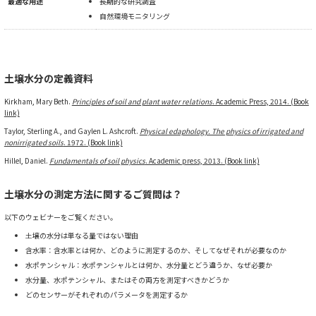
最適な用途
長期的な研究調査
自然環境モニタリング
土壌水分の定義資料
Kirkham, Mary Beth.
Principles of soil and plant water relations
. Academic Press, 2014. (Book
link)
Taylor, Sterling A., and Gaylen L. Ashcroft.
Physical edaphology. The physics of irrigated and
nonirrigated soils
. 1972. (Book link)
Hillel, Daniel.
Fundamentals of soil physics
. Academic press, 2013. (Book link)
土壌水分の測定方法に関するご質問は？
以下のウェビナーをご覧ください。
土壌の水分は単なる量ではない理由
含水率：含水率とは何か、どのように測定するのか、そしてなぜそれが必要なのか
水ポテンシャル：水ポテンシャルとは何か、水分量とどう違うか、なぜ必要か
水分量、水ポテンシャル、またはその両方を測定すべきかどうか
どのセンサーがそれぞれのパラメータを測定するか