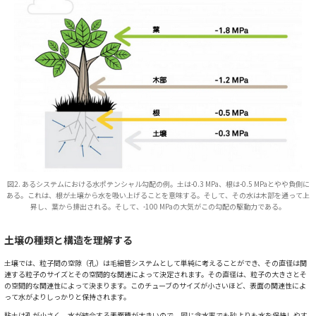
図2. あるシステムにおける水ポテンシャル勾配の例。土は-0.3 MPa、根は-0.5 MPaとやや負側に
ある。これは、根が土壌から水を吸い上げることを意味する。そして、その水は木部を通って上
昇し、葉から排出される。そして、-100 MPaの大気がこの勾配の駆動力である。
土壌の種類と構造を理解する
土壌では、粒子間の空隙（孔）は毛細管システムとして単純に考えることができ、その直径は関
連する粒子のサイズとその空間的な関連によって決定されます。その直径は、粒子の大きさとそ
の空間的な関連性によって決まります。このチューブのサイズが小さいほど、表面の関連性によ
って水がよりしっかりと保持されます。
粘土は孔が小さく、水が結合する表面積が大きいので、同じ含水率でも砂よりも水を保持しやす