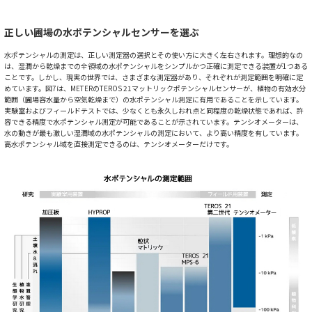
正しい圃場の水ポテンシャルセンサーを選ぶ
水ポテンシャルの測定は、正しい測定器の選択とその使い方に大きく左右されます。理想的なの
は、湿潤から乾燥までの全領域の水ポテンシャルをシンプルかつ正確に測定できる装置が1つある
ことです。しかし、現実の世界では、さまざまな測定器があり、それぞれが測定範囲を明確に定
めています。図7は、METERのTEROS 21マットリックポテンシャルセンサーが、植物の有効水分
範囲（圃場容水量から空気乾燥まで）の水ポテンシャル測定に有用であることを示しています。
実験室およびフィールドテストでは、少なくとも永久しおれ点と同程度の乾燥状態であれば、許
容できる精度で水ポテンシャル測定が可能であることが示されています。テンシオメーターは、
水の動きが最も激しい湿潤域の水ポテンシャルの測定において、より高い精度を有しています。
高水ポテンシャル域を直接測定できるのは、テンシオメーターだけです。