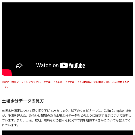
※設定（歯車マーク）をクリックし、「字幕」→「英語」→「字幕」→「自動翻訳」で日本語を選択してご視聴くださ
い。
土壌水分データの見方
土壌水分測定について深く掘り下げてみましょう。以下のウェビナーでは、Colin Campbell博士
が、予測を超えた、あるいは問題のある土壌水分データをどのように解釈するかについて説明し
ています。また、土壌、敷地、環境などの様々な状況下で何を期待すべきかについても教えてく
れています。