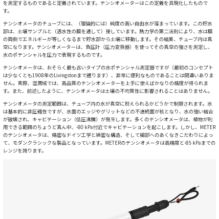
を測定するものであると定義されています。テンシオメーターはこの定義を具現化したもので
す。
テンシオメータのチューブには、（理論的には）純度の高い自由水が溜まっています。この貯水
部は、土壌サンプルと（透水性の膜を通して）接しています。熱力学の第二法則により、水は膜
の両側でエネルギーが等しくなるまで貯水部から土壌に移動します。その結果、チューブ内は真
空になります。テンシオメーターは、負圧計（圧力変換器）を使ってその真空の強さを測定し、
水のポテンシャルを圧力で表現するものです。
テンシオメータは、おそらく最も古いタイプの水ポテンシャル測定器ですが（最初のコンセプト
は少なくとも1908年のLivingstonまで遡ります）、非常に便利なものであることは間違いありま
せん。実際、湿潤域では、高品質のテンシオメーターを上手に使えばかなりの精度が得られま
す。また、前述したように、テンシオメータは土壌の不均質性に影響されることはありません。
テンシオメータの測定範囲は、チューブ内の水が真空に耐えられるかどうかで制限されます。水
は基本的に非圧縮性ですが、水面のエッジやグリットなどの不連続面が核となり、水の強い結合
が破壊され、キャビテーション（低圧沸騰）が発生します。多くのテンシオメータは、植物が利
用できる範囲のちょうど真ん中、-80 kPa付近でキャビテーションを起こします。しかし、METER
のテンシオメータは、精密なドイツ工学と綿密な構造、そして細部へのあくなきこだわりによっ
て、モダンクラシックな製品となっています。METERのテンシオメータは高精度と-85 kPaまでの
レンジを誇ります。