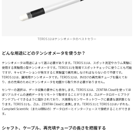
TEROS 32はテンシオメータのベストセラー
どんな用途にどのテンシオメータを使うか？
テンシオメータは用途によって選ぶ必要があります。TEROS 31は、スポット測定やカラム実験に
使用する実験用小型テンシオメータです。TEROS 31を現場でスポットチェックに使うことも可能
ですが、キャビテーションが発生すると実験室で再充填しなければならないので不便です。
TEROS 32は、圃場用テンシオメータです。TEROS 32は、外付けの再充填チューブを備えてお
り、水の充填のためにテンシオメータを地面から取り外す必要がありません。
センサーの選択は、データ収集の要件にも依存します。TEROS 32は、ZENTRA Cloudを使ってほ
ぼリアルタイムの連続データをリモートで取得することができます。ZL6データロガーとプラグ
アンドプレイできるように設計されており、大規模なセンサーネットワークに最適な選択肢とな
ります。TEROS 31も、ZL6、ZENTRA Cloudと連携します。TEROS 31と TEROS 32はいずれも、
Campbell Scientific（または類似の）データロガーとインターフェースで接続することができま
す。
シャフト、ケーブル、再充填チューブの長さを把握する