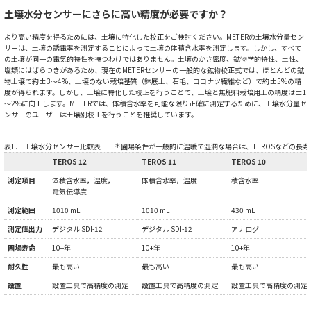
土壌水分センサーにさらに高い精度が必要ですか？
より高い精度を得るためには、土壌に特化した校正をご検討ください。METERの土壌水分量セン
サーは、土壌の誘電率を測定することによって土壌の体積含水率を測定します。しかし、すべて
の土壌が同一の電気的特性を持つわけではありません。土壌のかさ密度、鉱物学的特性、土性、
塩類にはばらつきがあるため、現在のMETERセンサーの一般的な鉱物校正式では、ほとんどの鉱
物土壌で約±3～4%、土壌のない栽培基質（鉢底土、石毛、ココナツ繊維など）で約±5%の精
度が得られます。しかし、土壌に特化した校正を行うことで、土壌と無肥料栽培用土の精度は±1
～2%に向上します。METERでは、体積含水率を可能な限り正確に測定するために、土壌水分量セ
ンサーのユーザーは土壌別校正を行うことを推奨しています。
表1. 土壌水分センサー比較表
＊
圃場条件が一般的に温暖で湿潤な場合は、TEROSなどの長
TEROS 12
TEROS 11
TEROS 10
測定項目
体積含水率，温度，
体積含水率，温度
積含水率
電気伝導度
測定範囲
1010 mL
1010 mL
430 mL
測定値出力
デジタル SDI-12
デジタル SDI-12
アナログ
圃場寿命
10+年
10+年
10+年
耐久性
最も高い
最も高い
最も高い
設置
設置工具で高精度の測定
設置工具で高精度の測定
設置工具で高精度の測定