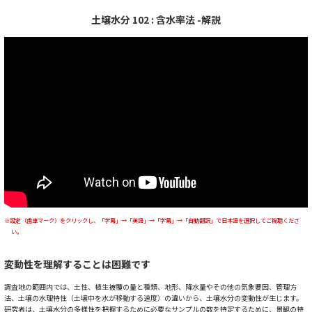
土壌水分 102 : 含水率法 -解説
※設定（歯車マーク）をクリックし、「字幕」→「英語」→「字幕」→「自動翻訳」で日本語を選択してご視聴くださ
い。
変動性を理解することは困難です
調査地の範囲内では、土性、植生被覆の量と種類、地形、降水量やその他の気象要因、管理方
法、土壌の水理特性（土壌中を水が移動する速度）の違いから、土壌水分の変動性が生じます。
研究者は、土壌水分の多様性を把握するために必要なサンプルの数を特定するために、景観の特