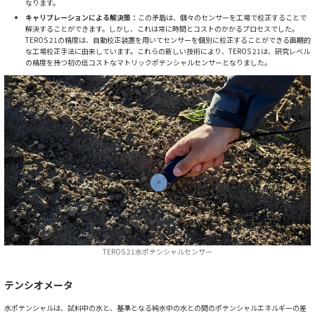
なります。
キャリブレーションによる解決策：
この矛盾は、個々のセンサーを工場で校正することで
解決することができます。しかし、これは常に時間とコストのかかるプロセスでした。
TEROS 21の精度は、自動校正装置を用いてセンサーを個別に校正することができる画期的
な工場校正手法に由来しています。これらの新しい技術により、TEROS 21は、研究レベル
の精度を持つ初の低コストなマトリックポテンシャルセンサーとなりました。
TEROS 21水ポテンシャルセンサー
テンシオメータ
水ポテンシャルは、試料中の水と、基準となる純水中の水との間のポテンシャルエネルギーの差