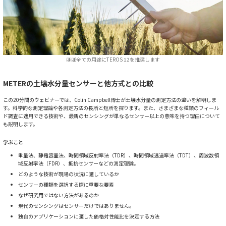
ほぼ全ての用途にTEROS 12を推奨します
METERの土壌水分量センサーと他方式との比較
この20分間のウェビナーでは、Colin Campbell博士が土壌水分量の測定方法の違いを解明しま
す。科学的な測定理論や各測定方法の長所と短所を探ります。また、さまざまな種類のフィール
ド調査に適用できる技術や、最新のセンシングが単なるセンサー以上の意味を持つ理由について
も説明します。
学ぶこと
重量法、静電容量法、時間領域反射率法（TDR）、時間領域透過率法（TDT）、周波数領
域反射率法（FDR）、抵抗センサーなどの測定理論。
どのような技術が現場の状況に適しているか
センサーの種類を選択する際に重要な要素
なぜ研究用ではない方法があるのか
現代のセンシングはセンサーだけではありません。
独自のアプリケーションに適した価格対性能比を決定する方法