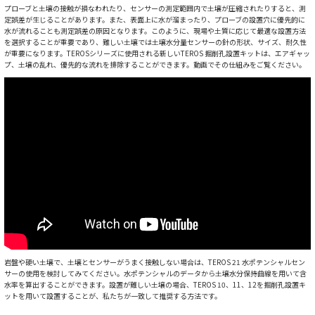
プローブと土壌の接触が損なわれたり、センサーの測定範囲内で土壌が圧縮されたりすると、測
定誤差が生じることがあります。また、表面上に水が溜まったり、プローブの設置穴に優先的に
水が流れることも測定誤差の原因となります。このように、現場や土質に応じて最適な設置方法
を選択することが重要であり、難しい土壌では土壌水分量センサーの針の形状、サイズ、耐久性
が重要になります。TEROSシリーズに使用される新しいTEROS 掘削孔設置キットは、エアギャッ
プ、土壌の乱れ、優先的な流れを排除することができます。動画でその仕組みをご覧ください。
岩盤や硬い土壌で、土壌とセンサーがうまく接触しない場合は、TEROS 21 水ポテンシャルセン
サーの使用を検討してみてください。水ポテンシャルのデータから土壌水分保持曲線を用いて含
水率を算出することができます。設置が難しい土壌の場合、TEROS 10、11、12を掘削孔設置キ
ットを用いて設置することが、私たちが一致して推奨する方法です。