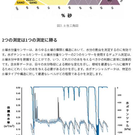
図3. 土性三角図
2つの測定は1つの測定に勝る
土壌水分量センサーは、あらゆる土壌の種類と構造において、水分の割合を測定するのに有効で
す。水ポテンシャルセンサーと土壌水分量センサーの2つのセンサーを使用するデュアル測定は、
土壌水分全体を把握することができ、いつ、どれだけの水を与えるべきかの判断に非常に効果的
です。含水率データは、日々の水分吸収による微妙な変化を示し、根域を最適なレベルに維持す
るためにどれくらいの水を与える必要があるのかを示します。水ポテンシャルデータは、特定の
土壌タイプや構造に対して最適なレベルがどの程度であるかを決定します。