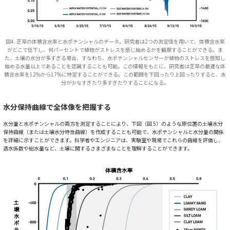
図4. 芝草の体積含水率と水ポテンシャルのデータ。研究者は2つの測定値を用いて、体積含水率
がどこで低下し、何パーセントで植物がストレスを感じ始めるかを観察することができる。ま
た、土壌の水分が多すぎる場合、すなわち、水ポテンシャルセンサーが植物のストレスを感知し
始める水量以上であることを認識することも可能。この情報をもとに、研究者は芝草の最適な体
積含水率を12%から17%に特定することができる。この範囲を下回ったり上回ったりすると、水
分が少なすぎたり多すぎたりすることになる。
水分保持曲線で全体像を把握する
水分量と水ポテンシャルの両方を測定することにより、下図（図 5）のような原位置の土壌水分
保持曲線（または土壌水分特性曲線）を作成することも可能で、水ポテンシャルと水分量の関係
を詳細に示すことができます。科学者やエンジニアは、実験室や現場でこれらの曲線を評価し、
透水係数や総水量など、土壌に関するさまざまなことを理解することができます。