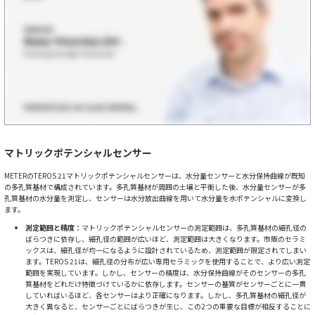
マトリックポテンシャルセンサー
METERのTEROS 21マトリックポテンシャルセンサーは、水分量センサーと水分保持曲線が既知
の多孔質基材で構成されています。多孔質基材が周囲の土壌と平衡した後、水分量センサーが多
孔質基材の水分量を測定し、センサーは水分放出曲線を用いて水分量を水ポテンシャルに変換し
ます。
測定範囲と精度：
マトリックポテンシャルセンサーの測定範囲は、多孔質基材の細孔径の
ばらつきに依存し、細孔径の範囲が広いほど、測定範囲は大きくなります。市販のセラミ
ックスは、細孔径が均一になるように設計されているため、測定範囲が限定されてしまい
ます。TEROS 21は、細孔径の分布が広い専用セラミックを使用することで、より広い測定
範囲を実現しています。しかし、センサーの精度は、水分保持曲線がそのセンサーの多孔
質基材をどれだけ特徴づけているかに依存します。センサーの基質がセンサーごとに一貫
していればいるほど、各センサーはより正確になります。しかし、多孔質基材の細孔径が
大きく異なると、センサーごとにばらつきが生じ、この2つの重要な目標が相反することに