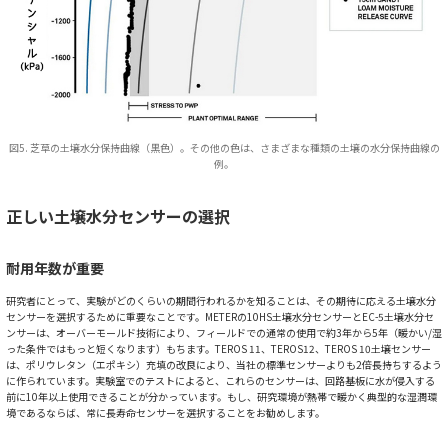
図5. 芝草の土壌水分保持曲線（黒色）。その他の色は、さまざまな種類の土壌の水分保持曲線の
例。
正しい土壌水分センサーの選択
耐用年数が重要
研究者にとって、実験がどのくらいの期間行われるかを知ることは、その期待に応える土壌水分
センサーを選択するために重要なことです。METERの10HS土壌水分センサーとEC-5土壌水分セ
ンサーは、オーバーモールド技術により、フィールドでの通常の使用で約3年から5年（暖かい/湿
った条件ではもっと短くなります）もちます。TEROS 11、TEROS12、TEROS 10土壌センサー
は、ポリウレタン（エポキシ）充填の改良により、当社の標準センサーよりも2倍長持ちするよう
に作られています。実験室でのテストによると、これらのセンサーは、回路基板に水が侵入する
前に10年以上使用できることが分かっています。もし、研究環境が熱帯で暖かく典型的な湿潤環
境であるならば、常に長寿命センサーを選択することをお勧めします。