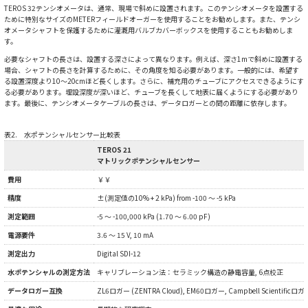
TEROS 32テンシオメータは、通常、現場で斜めに設置されます。このテンシオメータを設置する
ために特別なサイズのMETERフィールドオーガーを使用することをお勧めします。また、テンシ
オメータシャフトを保護するために灌漑用バルブカバーボックスを使用することもお勧めしま
す。
必要なシャフトの長さは、設置する深さによって異なります。例えば、深さ1mで斜めに設置する
場合、シャフトの長さを計算するために、その角度を知る必要があります。一般的には、希望す
る設置深度より10～20cmほど長くします。さらに、補充用のチューブにアクセスできるようにす
る必要があります。埋設深度が深いほど、チューブを長くして地表に届くようにする必要があり
ます。最後に、テンシオメータケーブルの長さは、データロガーとの間の距離に依存します。
表2. 水ポテンシャルセンサー比較表
TEROS 21
マトリックポテンシャル
センサー
費用
￥￥
精度
±(測定値の10% + 2 kPa)
from -100 ～ -5 kPa
測定範囲
-5 ～ -100,000 kPa
(1.70 ～ 6.00 pF)
電源要件
3.6 ～ 15 V, 10 mA
測定出力
Digital SDI-12
水ポテンシャルの測定方法
キャリブレーション法：セラミック構造の静電容量, 6点校正
データロガー互換
ZL6ロガー (ZENTRA Cloud), EM60ロガー, Campbell Scientificロガ