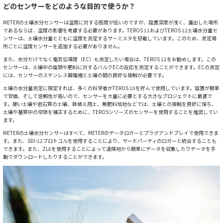
どのセンサーをどのような目的で使うか？
METERの土壌水分センサーは温度に対する感度が低いのですが、設置深度が浅く、露出した場所
であるならば、温度の影響を考慮する必要があります。TEROS 11およびTEROS 12土壌水分量セ
ンサーは、土壌水分量とともに温度を測定するサーミスタを搭載しています。このため、測定場
所ごとに温度センサーを追加する必要がありません。
また、水分だけでなく電気伝導度（EC）も測定したい場合は、TEROS 12をお勧めします。この
センサーは、土壌中の塩類や肥料に対するバルクECの反応を測定することができます。ECの測定
には、センサーのステンレス鋼電極と土壌の間の良好な接触が必要です。
土壌の水分量測定に限定すれば、多くの科学者がTEROS 10を好んで使用しています。設置が簡単
で安価、そして信頼性が高いので、センサーを大量に必要とする大きなプロジェクトに最適で
す。硬い土壌や岩石質の土壌、鉢植え用土、無肥料培地などでは、土壌との接触を良好に保ち、
土壌や基質中の空隙を補正するために、TEROSシリーズのセンサーを使用することを推奨してい
ます。
METERの土壌水分センサーはすべて、METERのデータロガーとプラグアンドプレイで使用できま
す。また、SDI-12プロトコルを使用することにより、サードパーティのロガーと統合することも
できます。また、ZL6を使用することによって遠隔地から簡単にデータを収集したりデータを手
動でダウンロードしたりすることができます。