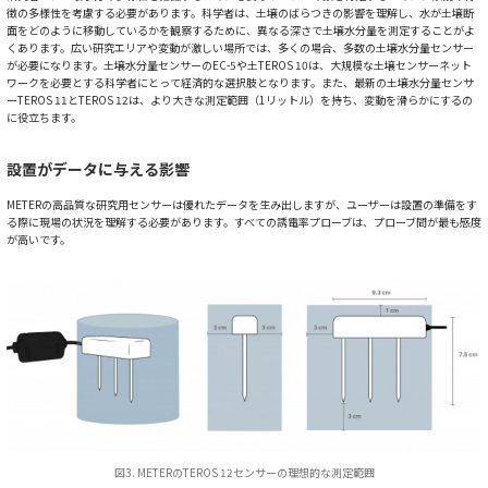
徴の多様性を考慮する必要があります。科学者は、土壌のばらつきの影響を理解し、水が土壌断
面をどのように移動しているかを観察するために、異なる深さで土壌水分量を測定することがよ
くあります。広い研究エリアや変動が激しい場所では、多くの場合、多数の土壌水分量センサー
が必要になります。土壌水分量センサーのEC-5や土TEROS 10は、大規模な土壌センサーネット
ワークを必要とする科学者にとって経済的な選択肢となります。また、最新の土壌水分量センサ
ーTEROS 11とTEROS 12は、より大きな測定範囲（1リットル）を持ち、変動を滑らかにするの
に役立ちます。
設置がデータに与える影響
METERの高品質な研究用センサーは優れたデータを生み出しますが、ユーザーは設置の準備をす
る際に現場の状況を理解する必要があります。すべての誘電率プローブは、プローブ間が最も感度
が高いです。
図3. METERのTEROS 12センサーの理想的な測定範囲