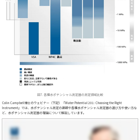
図7. 各種水ポテンシャル測定器の測定領域比較
Colin Campbell博士のウェビナー（下記）『Water Potential 201: Choosing the Right
Instrument』では、水ポテンシャル測定の課題や各種水ポテンシャル測定器の選び方や使い方な
ど、水ポテンシャル測定器の理論について解説しています。