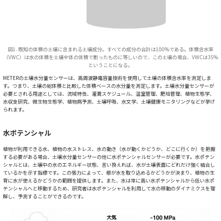
図1. 既知の体積の土壌に含まれる土壌成分。すべての成分の合計は100%である。体積含水率
（VWC）は水の体積を土壌全体の体積で割ったものに等しいので、この土壌の場合、VWCは35%
ということになる。
METERの土壌水分量センサーは、高周波静電容量技術を使用して土壌の体積含水率を測定しま
す。つまり、土壌の総体積と比較した体積ベースの水分量を測定します。土壌水分量センサーが
必要とされる用途としては、流域特性、灌漑スケジュール、温室管理、肥培管理、植物生態学、
水収支研究、微生物生態学、植物病予測、土壌呼吸、水文学、土壌健康モニタリングなどが挙げ
られます。
水ポテンシャル
植物が利用できる水、植物の水ストレス、水の動き（水が動くかどうか、どこに行くか）を把握
する必要がある場合、土壌水分量センサーの他に水ポテンシャルセンサーが必要です。水ポテン
シャルとは、土壌中の水のエネルギー状態、言い換えれば、水が土壌表面にどれだけ強く結合し
ているかを示す指標です。この張力によって、根が水を取り込めるかどうかが決まり、植物の生
育に水が使えるかどうかの範囲を提供します。また、水は常に高い水ポテンシャルから低い水ポ
テンシャルへと移動するため、研究者は水ポテンシャルを利用して水の移動のダイナミクスを理
解し、予測することができるのです。